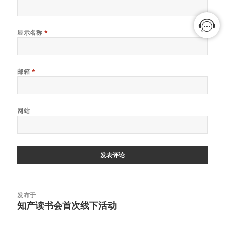
显示名称
*
邮箱
*
网站
文
发布于
章
知产读书会首次线下活动
导
航