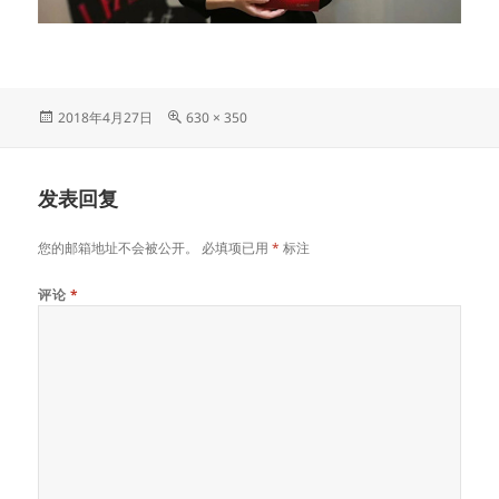
发
原
2018年4月27日
630 × 350
布
始
于
尺
寸
发表回复
您的邮箱地址不会被公开。
必填项已用
*
标注
评论
*