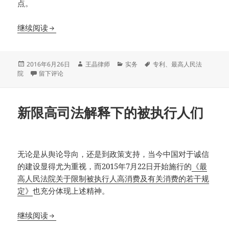
点。
《最高人民法院关于审理专利纠纷案件适用法律问题
继续阅读
发
作
分
标
2016年6月26日
王晶律师
实务
专利
、
最高人民法
布
于《最高人民法院关于审理专利纠纷案件适用法律问题的若干规定》第
者
类
签
院
留下评论
于
新限高司法解释下的被执行人们
无论是从舆论导向，还是到政策支持，当今中国对于诚信
的建设显得尤为重视，而2015年7月22日开始施行的
《最
高人民法院关于限制被执行人高消费及有关消费的若干规
定》
也充分体现上述精神。
新限高司法解释下的被执行人们
继续阅读