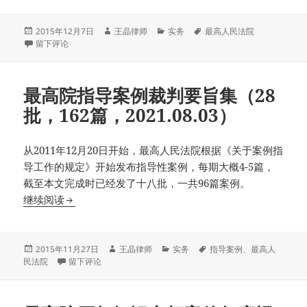
发
作
分
标
2015年12月7日
王晶律师
实务
最高人民法院
布
于新限高司法解释下的被执行人们
者
类
签
留下评论
于
最高院指导案例裁判要旨集（28
批，162篇，2021.08.03）
从2011年12月20日开始，最高人民法院根据《关于案例指
导工作的规定》开始发布指导性案例，每期大概4-5篇，
截至本文完成时已经发了十八批，一共96篇案例。
最高院指导案例裁判要旨集（28批，162篇，2021.08.
继续阅读
发
作
分
标
2015年11月27日
王晶律师
实务
指导案例
、
最高人
布
于最高院指导案例裁判要旨集（28批，162篇，2021.08.03）
者
类
签
民法院
留下评论
于