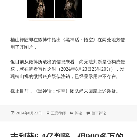
楠山禅随即在微博中指出《黑神话：悟空》在两处地方使
用了其图片，
但目前从微博所放出的信息来看，尚无法判断是否构成侵
权，就在笔者写作之时（2024年8月23日23时20分），发
现楠山禅的微博账户疑似注销，已经显示用户不存在。
截止目前，《黑神话：悟空》团队尚未回应上述质疑。
发
作
分
于《黑神话：悟空》被多位
2024年8月23日
王晶律师
评论
留下评论
布
者
类
于
吉利获6.4亿判赔，但900多万的