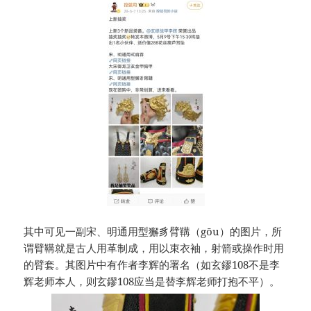
其中可见一副宋、明通用型獬豸臂鞲（gōu）的图片，所
谓臂鞲就是古人用革制成，用以束衣袖，射箭或操作时用
的臂套。其图片中有作者李辉的署名（如玄鏐108不是李
辉老师本人，则玄鏐108应当是替李辉老师打抱不平）。