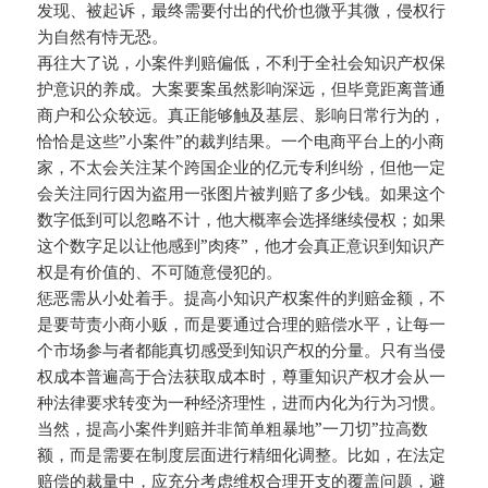
发现、被起诉，最终需要付出的代价也微乎其微，侵权行
为自然有恃无恐。
再往大了说，小案件判赔偏低，不利于全社会知识产权保
护意识的养成。大案要案虽然影响深远，但毕竟距离普通
商户和公众较远。真正能够触及基层、影响日常行为的，
恰恰是这些”小案件”的裁判结果。一个电商平台上的小商
家，不太会关注某个跨国企业的亿元专利纠纷，但他一定
会关注同行因为盗用一张图片被判赔了多少钱。如果这个
数字低到可以忽略不计，他大概率会选择继续侵权；如果
这个数字足以让他感到”肉疼”，他才会真正意识到知识产
权是有价值的、不可随意侵犯的。
惩恶需从小处着手。提高小知识产权案件的判赔金额，不
是要苛责小商小贩，而是要通过合理的赔偿水平，让每一
个市场参与者都能真切感受到知识产权的分量。只有当侵
权成本普遍高于合法获取成本时，尊重知识产权才会从一
种法律要求转变为一种经济理性，进而内化为行为习惯。
当然，提高小案件判赔并非简单粗暴地”一刀切”拉高数
额，而是需要在制度层面进行精细化调整。比如，在法定
赔偿的裁量中，应充分考虑维权合理开支的覆盖问题，避