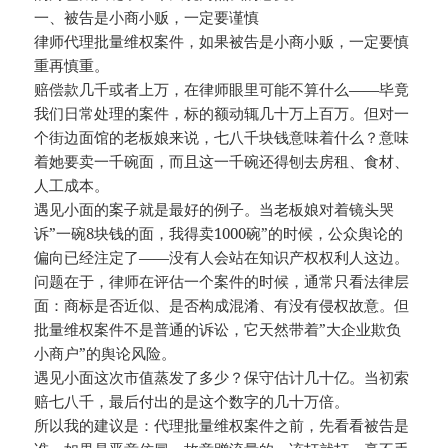
一、被告是小商小贩，一定要谨慎
律师代理批量维权案件，如果被告是小商小贩，一定要慎
重再慎重。
赔偿款几千或者上万，在律师眼里可能不算什么——毕竟
我们日常处理的案件，标的额动辄几十万上百万。但对一
个街边面馆的老板娘来说，七八千块钱意味着什么？意味
着她要卖一千碗面，而且这一千碗还得刨去房租、食材、
人工成本。
遇见小面的案子就是最好的例子。当老板娘对着镜头哭
诉”一碗8块钱的面，我得卖1000碗”的时候，公众舆论的
偏向已经注定了——没有人会站在知识产权权利人这边。
问题在于，律师在评估一个案件的时候，通常只看法律层
面：商标是否近似、是否构成混淆、有没有侵权故意。但
批量维权案件不是普通的诉讼，它天然带着”大企业欺负
小商户”的舆论风险。
遇见小面这次市值蒸发了多少？保守估计几十亿。当初索
赔七八千，最后付出的是这个数字的几十万倍。
所以我的建议是：代理批量维权案件之前，先看看被告是