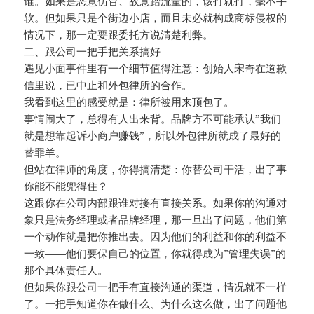
谁。如果是恶意仿冒、故意蹭流量的，该打就打，毫不手
软。但如果只是个街边小店，而且未必就构成商标侵权的
情况下，那一定要跟委托方说清楚利弊。
二、跟公司一把手把关系搞好
遇见小面事件里有一个细节值得注意：创始人宋奇在道歉
信里说，已中止和外包律所的合作。
我看到这里的感受就是：律所被用来顶包了。
事情闹大了，总得有人出来背。品牌方不可能承认”我们
就是想靠起诉小商户赚钱”，所以外包律所就成了最好的
替罪羊。
但站在律师的角度，你得搞清楚：你替公司干活，出了事
你能不能兜得住？
这跟你在公司内部跟谁对接有直接关系。如果你的沟通对
象只是法务经理或者品牌经理，那一旦出了问题，他们第
一个动作就是把你推出去。因为他们的利益和你的利益不
一致——他们要保自己的位置，你就得成为”管理失误”的
那个具体责任人。
但如果你跟公司一把手有直接沟通的渠道，情况就不一样
了。一把手知道你在做什么、为什么这么做，出了问题他