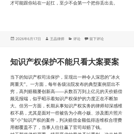
才可能跟你站在一起扛，至少不会第一个把你丢出去。
发
作
分
于知识产权批量维权，别把
2026年6月17日
王晶律师
评论
留下评论
布
者
类
于
知识产权保护不能只看大案要案
当下的知识产权司法保护，呈现出一种令人深思的”冰火
两重天”。一方面，每年各级法院发布的典型案例层出不
穷，高判赔额屡创新高——从数百万到上亿元的天价赔偿
频见报端，似乎昭示着知识产权保护的力度正在不断加
大。但另一方面，长期从事知识产权实务的律师却深感维
权不易，尤其是面对一些被告为小商小贩、涉及图片照片
等”小”知识产权的案件，判决赔偿金额低得连维权合理费
用都覆盖不了，当事人往往赢了官司却赔了钱。