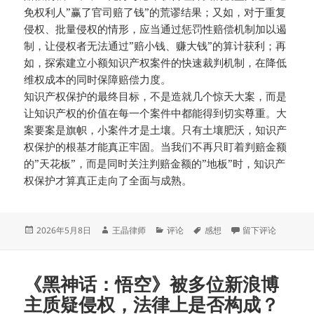
免权利人”赢了官司赔了钱”的荒谬结果；又如，对于重复
侵权、批量侵权的情形，应当通过惩罚性赔偿机制加以遏
制，让侵权者无法通过”赔小钱、赚大钱”的算计获利；再
如，探索建立小额知识产权案件的快速裁判机制，在降低
维权成本的同时保障赔偿力度。
知识产权保护的最终目标，不是造就几个惊天大案，而是
让知识产权的价值在每一个案件中都能得到切实尊重。大
案要案是旗帜，小案件才是土壤。只有土壤肥沃，知识产
权保护的根基才能真正牢固。当我们不再只盯着判赔金额
的”天花板”，而是同时关注判赔金额的”地板”时，知识产
权保护才算真正走向了全面与成熟。
发
作
分
标
于知识产权保护不
2026年5月8日
王晶律师
评论
感想
留下评论
布
者
类
签
于
《黑神话：悟空》被多位新浪博
主质疑侵权，法律上是否构成？