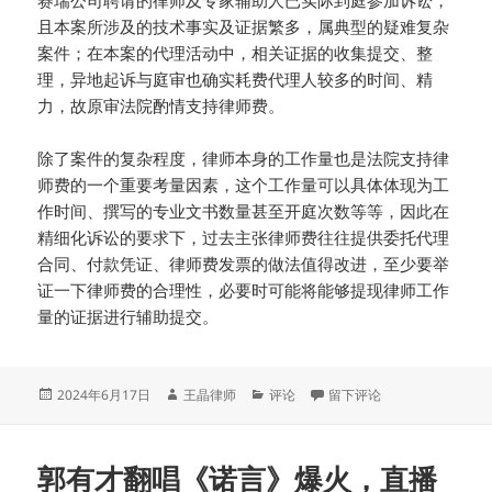
且本案所涉及的技术事实及证据繁多，属典型的疑难复杂
案件；在本案的代理活动中，相关证据的收集提交、整
理，异地起诉与庭审也确实耗费代理人较多的时间、精
力，故原审法院酌情支持律师费。
除了案件的复杂程度，律师本身的工作量也是法院支持律
师费的一个重要考量因素，这个工作量可以具体体现为工
作时间、撰写的专业文书数量甚至开庭次数等等，因此在
精细化诉讼的要求下，过去主张律师费往往提供委托代理
合同、付款凭证、律师费发票的做法值得改进，至少要举
证一下律师费的合理性，必要时可能将能够提现律师工作
量的证据进行辅助提交。
发
作
分
于吉利获6.4亿判赔，但9
2024年6月17日
王晶律师
评论
留下评论
布
者
类
于
郭有才翻唱《诺言》爆火，直播