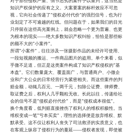
对于那些侵权严重、情节恶劣的案件予以重判，这当然是
知识产权保护的应有之义。大案要案的标杆效应不可忽
视，它向社会传递了”侵权必付代价”的强烈信号，也为行
业划定了不可逾越的红线。但问题在于，如果我们的目光
只停留在这些高光案例上，就会忽略一个更为普遍、也更
为根本的现实——绝大多数知识产权纠纷，恰恰是那些标
的额不大的”小案件”。
所谓”小案件”，往往涉及一张摄影作品的未经许可使用、
一段短视频的搬运、一件商品图片的盗用。单个来看，似
乎微不足道，但正是这类案件构成了知识产权侵权的”基
本盘”。它们数量庞大、覆盖面广，与普通商户、小微企
业和广大公众的日常经营行为紧密相关。而这些案件的判
赔金额，动辄几百元、一两千元，扣除公证费、律师费、
取证费之后，权利人几乎颗粒无收。长此以往，传递给社
会的信号不是”侵权必付代价”，而是”侵权成本很低”。
换个角度看，低判赔直接挫伤了权利人的维权积极性。当
维权变成一笔”亏本买卖”，理性的选择便是放弃维权、默
默承受。这不仅让权利人丧失了司法救济的实质意义，也
在客观上纵容了侵权行为的蔓延——侵权者发现，即使被