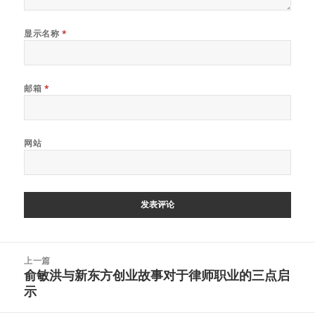
显示名称
*
邮箱
*
网站
文
上一篇
章
俞敏洪与新东方创业故事对于律师职业的三点启
上
导
示
篇
航
文