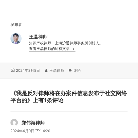
发布者
王晶律师
知识产权律师，上海沪通律师事务所创始人。
查看王晶律师的所有文章
发
作
分
2024年3月5日
王晶律师
评论
布
者
类
于
《我是反对律师将在办案件信息发布于社交网络
平台的》上有1条评论
郑伟海律师
说
道：
2024年4月9日 下午4:20