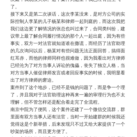
了。
接下来又是第二次谈话，这次李某没来，是对方公司的实
际控制人李某的儿子杨某和律师一起到庭的，而这次我把
我们这边更了解情况的张总也叫过来了，合同类纠纷，建
议带上最了解合同履行情况的那个人一起出庭，因为有些
事实，双方一对法官就知道谁在撒谎，而经历了法官助理
的几次询问以后，杨某对有些问题无法正面回答，搞得面
红耳赤，而他的律师同样也很难做，因为我看出对方律师
已经沦为了对方当事人诉讼的傀儡，丧失了独立人格，当
对方当事人催促律师发言或者回应事实的时候，我明显看
出了对方律师的窘迫。
案件到了这个地步，已经不是钱的问题了，而是争一个理
了，并且我对于法官助理这种再来一遍的审理行为也不太
理解，但不管怎样还是配合着走完了全流程。
南京中院为了便民，这个案件还建了一个微信交流群，群
里面有双方当事人还有法官，当时一开始建群的时候我还
觉得这是个新举措，后来发现只不过又给大家提供了一个
吵架的场所，而且更方便了。