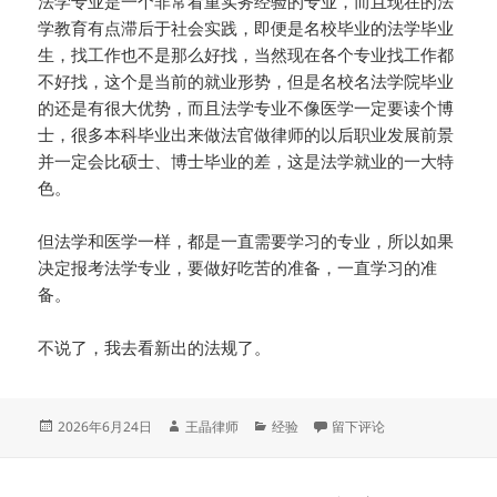
法学专业是一个非常看重实务经验的专业，而且现在的法
学教育有点滞后于社会实践，即便是名校毕业的法学毕业
生，找工作也不是那么好找，当然现在各个专业找工作都
不好找，这个是当前的就业形势，但是名校名法学院毕业
的还是有很大优势，而且法学专业不像医学一定要读个博
士，很多本科毕业出来做法官做律师的以后职业发展前景
并一定会比硕士、博士毕业的差，这是法学就业的一大特
色。
但法学和医学一样，都是一直需要学习的专业，所以如果
决定报考法学专业，要做好吃苦的准备，一直学习的准
备。
不说了，我去看新出的法规了。
发
作
分
于法学专业该如何填报，一
2026年6月24日
王晶律师
经验
留下评论
布
者
类
于