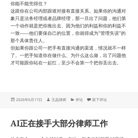
你能不能兜得住？
这跟你在公司内部跟谁对接有直接关系。如果你的沟通对
象只是法务经理或者品牌经理，那一旦出了问题，他们第
一个动作就是把你推出去。因为他们的利益和你的利益不
一致——他们要保自己的位置，你就得成为”管理失误”的
那个具体责任人。
但如果你跟公司一把手有直接沟通的渠道，情况就不一样
了。一把手知道你在做什么、为什么这么做，出了问题他
才可能跟你站在一起扛，至少不会第一个把你丢出去。
发
作
分
于知识产权批量维权，别把
2026年6月17日
王晶律师
评论
留下评论
布
者
类
于
AI正在接手大部分律师工作