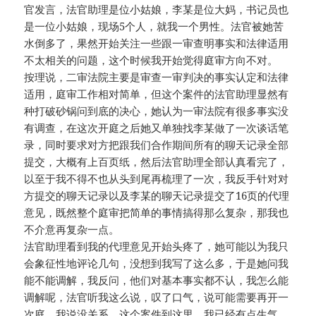
官发言，法官助理是位小姑娘，李某是位大妈，书记员也
是一位小姑娘，现场5个人，就我一个男性。法官被她苦
水倒多了，果然开始关注一些跟一审查明事实和法律适用
不太相关的问题，这个时候我开始觉得庭审方向不对。
按理说，二审法院主要是审查一审判决的事实认定和法律
适用，庭审工作相对简单，但这个案件的法官助理显然有
种打破砂锅问到底的决心，她认为一审法院有很多事实没
有调查，在这次开庭之后她又单独找李某做了一次谈话笔
录，同时要求对方把跟我们合作期间所有的聊天记录全部
提交，大概有上百页纸，然后法官助理全部认真看完了，
以至于我不得不也从头到尾再梳理了一次，我反手针对对
方提交的聊天记录以及李某的聊天记录提交了16页的代理
意见，既然整个庭审把简单的事情搞得那么复杂，那我也
不介意再复杂一点。
法官助理看到我的代理意见开始头疼了，她可能以为我只
会象征性地评论几句，没想到我写了这么多，于是她问我
能不能调解，我反问，他们对基本事实都不认，我怎么能
调解呢，法官听我这么说，叹了口气，说可能需要再开一
次庭，我说没关系。这个案件到这里，我已经有点生气