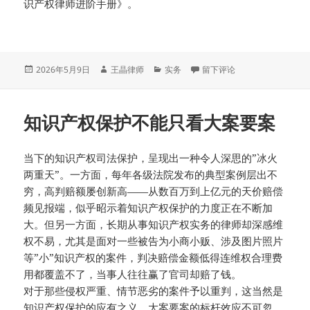
识产权律师进阶手册》。
发
作
分
于我们需要什么样的律师助理
2026年5月9日
王晶律师
实务
留下评论
布
者
类
于
知识产权保护不能只看大案要案
当下的知识产权司法保护，呈现出一种令人深思的”冰火
两重天”。一方面，每年各级法院发布的典型案例层出不
穷，高判赔额屡创新高——从数百万到上亿元的天价赔偿
频见报端，似乎昭示着知识产权保护的力度正在不断加
大。但另一方面，长期从事知识产权实务的律师却深感维
权不易，尤其是面对一些被告为小商小贩、涉及图片照片
等”小”知识产权的案件，判决赔偿金额低得连维权合理费
用都覆盖不了，当事人往往赢了官司却赔了钱。
对于那些侵权严重、情节恶劣的案件予以重判，这当然是
知识产权保护的应有之义。大案要案的标杆效应不可忽