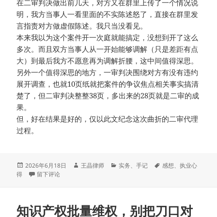
在二审判决做出前几天，对方又在群里上传了一个情况说
明，我方当事人一看里面的不实陈述怒了，直接在群里发
言指责对方做虚假陈述。我只当没看见。
本来我以为这个案件开一次庭就能搞定，没想到开了这么
多次。而且双方当事人从一开始能够调解（只是差距有点
大）到最后我方不愿意再为调解折腰，这中间值得深思。
另外一个值得深思的地方，一审判决围绕对方有没有违约
展开调查，也就10页纸就把案件的争议焦点相关事实搞清
楚了，但二审判决整整38页，多出来的28页就是二审的成
果。
但，好在结果是好的，仅以此文纪念这次曲折的二审代理
过程。
发
作
分
标
2026年6月18日
王晶律师
实务
、
手记
感想
、
执业心
布
于一次曲折的合同纠纷二审案件代理过程
者
类
签
得
留下评论
于
知识产权批量维权，别把刀口对