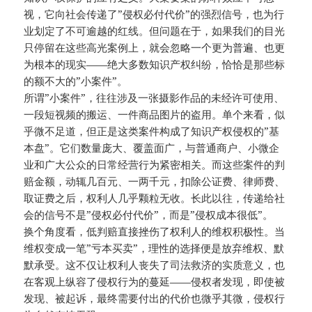
视，它向社会传递了”侵权必付代价”的强烈信号，也为行
业划定了不可逾越的红线。但问题在于，如果我们的目光
只停留在这些高光案例上，就会忽略一个更为普遍、也更
为根本的现实——绝大多数知识产权纠纷，恰恰是那些标
的额不大的”小案件”。
所谓”小案件”，往往涉及一张摄影作品的未经许可使用、
一段短视频的搬运、一件商品图片的盗用。单个来看，似
乎微不足道，但正是这类案件构成了知识产权侵权的”基
本盘”。它们数量庞大、覆盖面广，与普通商户、小微企
业和广大公众的日常经营行为紧密相关。而这些案件的判
赔金额，动辄几百元、一两千元，扣除公证费、律师费、
取证费之后，权利人几乎颗粒无收。长此以往，传递给社
会的信号不是”侵权必付代价”，而是”侵权成本很低”。
换个角度看，低判赔直接挫伤了权利人的维权积极性。当
维权变成一笔”亏本买卖”，理性的选择便是放弃维权、默
默承受。这不仅让权利人丧失了司法救济的实质意义，也
在客观上纵容了侵权行为的蔓延——侵权者发现，即使被
发现、被起诉，最终需要付出的代价也微乎其微，侵权行