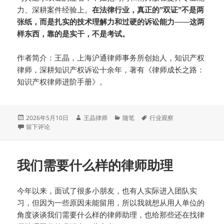
力、深耕案件经验上。
在法律行业，真正的”双证”不是两
张纸，而是扎实的技术理解力和过硬的诉讼能力——这两
样东西，靠的是实干，不是考试。
作者简介：王晶，上海沪通律师事务所创始人，知识产权
律师，深耕知识产权诉讼十余年，著有《律师成长之路：
知识产权律师进阶手册》。
发
作
分
标
2026年5月10日
王晶律师
随笔
行业观察
布
于双证律师其实是个伪命题
者
类
签
留下评论
于
我们需要什么样的律师助理
今年以来，面试了很多小朋友，也有人实际进入团队实
习，但因为一些原因未能留用，所以我就想从用人单位的
角度谈谈我们需要什么样的律师助理，也给那些还在找律