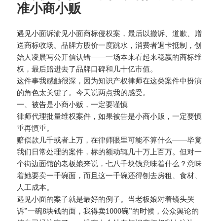
准小商小贩
遇见小面诉渝见小面商标侵权案，最后以撤诉、道歉、赠
送商标收场。品牌方股价一度跳水，消费者退卡抵制，创
始人凌晨写公开信认错——一场本来看起来稳赢的商标维
权，最后赔进去了品牌口碑和几十亿市值。
这件事我感触很深，因为知识产权律师在这类案件中扮演
的角色太关键了。今天说两点我的感受。
一、被告是小商小贩，一定要谨慎
律师代理批量维权案件，如果被告是小商小贩，一定要慎
重再慎重。
赔偿款几千或者上万，在律师眼里可能不算什么——毕竟
我们日常处理的案件，标的额动辄几十万上百万。但对一
个街边面馆的老板娘来说，七八千块钱意味着什么？意味
着她要卖一千碗面，而且这一千碗还得刨去房租、食材、
人工成本。
遇见小面的案子就是最好的例子。当老板娘对着镜头哭
诉”一碗8块钱的面，我得卖1000碗”的时候，公众舆论的