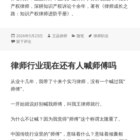
产权律师，深耕知识产权诉讼十余年，著有《律师成长之
路：知识产权律师进阶手册》。
发
作
分
标
2026年5月23日
王晶律师
随笔
律师职业
布
于AI正在接手大部分律师工作
者
类
签
留下评论
于
律师行业现在还有人喊师傅吗
从业十几年，我带了十来个实习律师，没有一个喊过我”
师傅”。
一开始就说好别喊我师傅，叫我王律师就行。
为什么不让喊？因为我觉得”师傅”这个称谓太隆重了。
中国传统行业里的”师傅”，意味着什么？意味着倾囊相