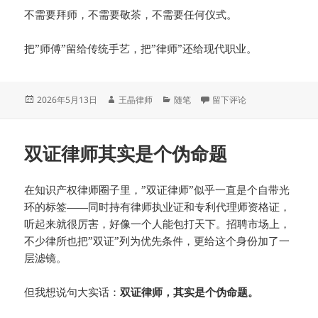
不需要拜师，不需要敬茶，不需要任何仪式。
把”师傅”留给传统手艺，把”律师”还给现代职业。
发
作
分
于律师行业现在还有人喊师
2026年5月13日
王晶律师
随笔
留下评论
布
者
类
于
双证律师其实是个伪命题
在知识产权律师圈子里，”双证律师”似乎一直是个自带光
环的标签——同时持有律师执业证和专利代理师资格证，
听起来就很厉害，好像一个人能包打天下。招聘市场上，
不少律所也把”双证”列为优先条件，更给这个身份加了一
层滤镜。
但我想说句大实话：
双证律师，其实是个伪命题。