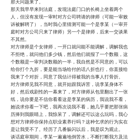
那天问题来了。
那天我早早来到法庭，发现法庭门口的长椅上坐着两个
人，但没有发现一审时对方公司聘请的律师（可能一审败
诉被解聘了），当时我心里猜测可能一个是李某（一审开
庭时对方公司只来了律师）另一个是律师，后来一交谈果
不其然。
对方律师是个女律师，一开口就问能不能调解，调解我也
不拒绝，就问他们多少钱，然后他们就报了一个数额，这
个数额是一审判决数额的一半，我自然是不同意的，可以
给你打个九折，要是能当场给付的话八折也行，你直接给
我来了个对折，同意了我估计得被我的当事人打骨折。
对方律师见我不同意，就开始跟我诉苦，说李某身体不
好，然后戏剧性的一幕来了，对方律师从包里翻出了一张
纸，说你要是不信你看看这是李某的病历，我说我不看，
她说求你看一下吧，我再次说我不看，她几乎要把那张病
历捧到我眼睛上，我惊呆了，调解还可以这么玩吗，我心
想对方律师你保持点职业素养行吗？这种乞求的行为实在
是让我受不了。经历了几番躲闪以后，我是叹为观止。
谈话庭审期间，李某一遍遍地倒苦水，不断打断我方及法