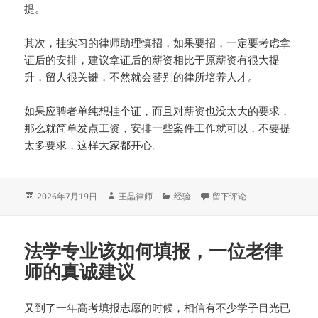
提。
其次，挂实习的律师助理慎招，如果要招，一定要考虑拿
证后的安排，建议拿证后的薪资相比于原薪资有很大提
升，留人很关键，不然就会替别的律所培养人才。
如果应聘者单纯想挂个证，而且对薪资也没太大的要求，
那么就简单发点工资，安排一些案件工作就可以，不要提
太多要求，这样大家都开心。
发
作
分
于在我们团队律师助理和实
2026年7月19日
王晶律师
经验
留下评论
布
者
类
于
法学专业该如何填报，一位老律
师的真诚建议
又到了一年高考填报志愿的时候，相信有不少学子目光已