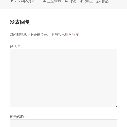
发
作
分
标
2024年5月29日
王晶律师
评论
翻唱
、
音乐作品
布
者
类
签
于
发表回复
您的邮箱地址不会被公开。
必填项已用
*
标注
评论
*
显示名称
*