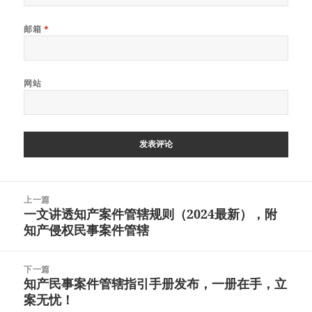
邮箱
*
网站
文
上一篇
章
一文讲透知产案件管辖规则（2024最新），附
上
导
知产侵权民事案件管辖
篇
航
文
章：
下一篇
知产民事案件管辖指引手册发布，一册在手，立
下
案无忧！
篇