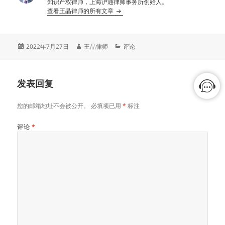
知识产权律师，上海沪通律师事务所创始人。
查看王晶律师的所有文章
发
作
分
2022年7月27日
王晶律师
评论
布
者
类
于
发表回复
您的邮箱地址不会被公开。
必填项已用
*
标注
评论
*