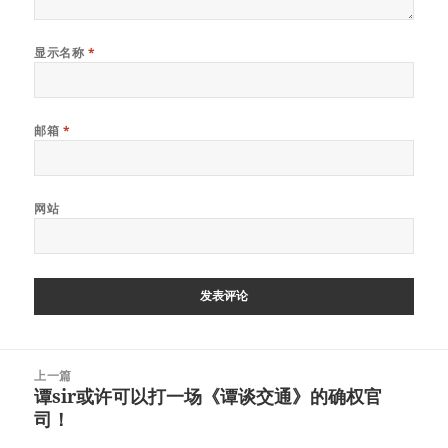
显示名称
*
邮箱
*
网站
文
上一篇
章
谭sir或许可以打一场《谭谈交通》的确权官
上
导
司！
篇
航
文