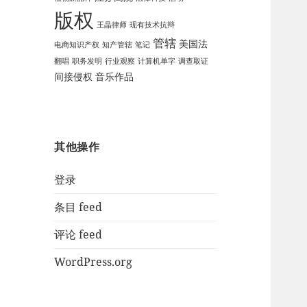
版权
王晶律师
现有技术抗辩
管辖
美国法
电商知识产权
知产管辖
笔记
翻唱
职务发明
行业观察
计算机单字
调查取证
间接侵权
音乐作品
其他操作
登录
条目 feed
评论 feed
WordPress.org