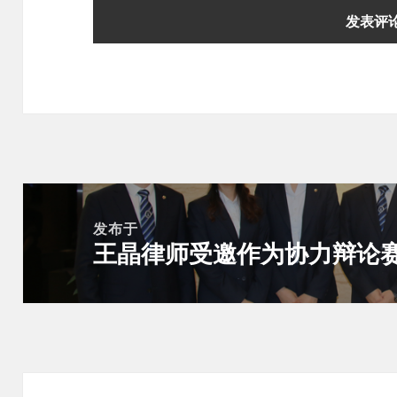
文
章
发布于
王晶律师受邀作为协力辩论
导
航