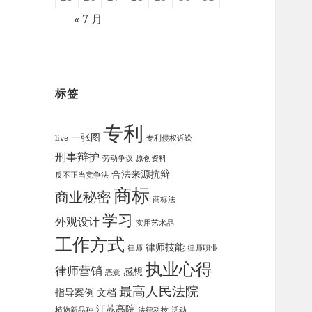
« 7 月
标签
专利
一张图
live
专利侵权诉讼
刑事辩护
劳动争议
原创资料
合法来源抗辩
反不正当竞争法
商标
商业秘密
商标法
学习
外观设计
实用艺术品
工作方式
律师技能
律师
律师职业
执业心得
律师营销
感想
恶意
最高人民法院
指导案例
文档
江苏高院
植物新品种
法律科技
活动