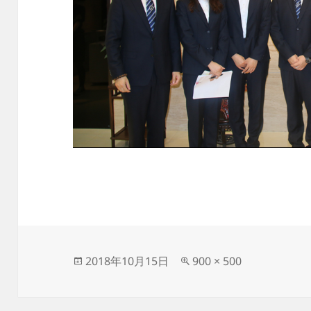
发
原
2018年10月15日
900 × 500
布
始
于
尺
寸