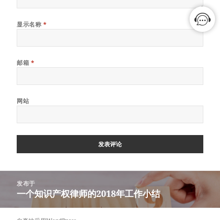
显示名称
*
邮箱
*
网站
文
发布于
章
一个知识产权律师的2018年工作小结
导
航