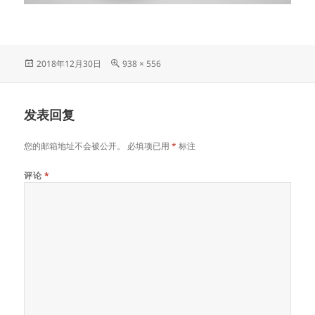
发
原
2018年12月30日
938 × 556
布
始
于
尺
寸
发表回复
您的邮箱地址不会被公开。
必填项已用
*
标注
评论
*