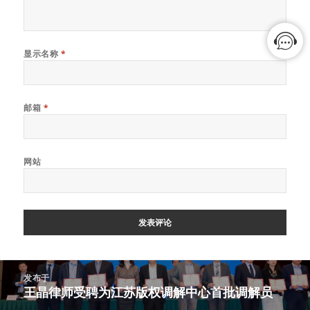
显示名称
*
邮箱
*
网站
文
发布于
章
王晶律师受聘为江苏版权调解中心首批调解员
导