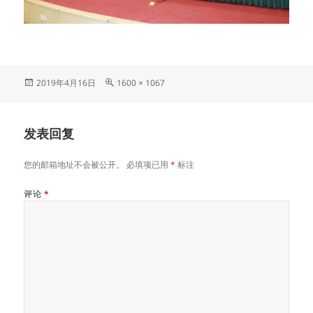
发
原
2019年4月16日
1600 × 1067
布
始
于
尺
寸
发表回复
您的邮箱地址不会被公开。
必填项已用
*
标注
评论
*