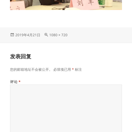
发
原
2019年4月21日
1080 × 720
布
始
于
尺
寸
发表回复
您的邮箱地址不会被公开。
必填项已用
*
标注
评论
*