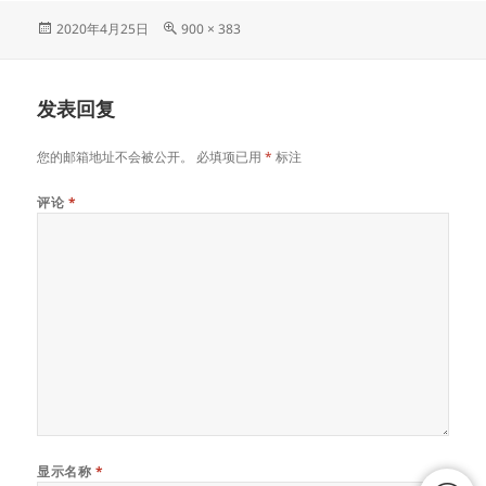
发
原
2020年4月25日
900 × 383
布
始
于
尺
寸
发表回复
您的邮箱地址不会被公开。
必填项已用
*
标注
评论
*
显示名称
*