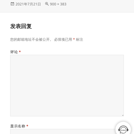
发
原
2021年7月21日
900 × 383
布
始
于
尺
寸
发表回复
您的邮箱地址不会被公开。
必填项已用
*
标注
评论
*
显示名称
*