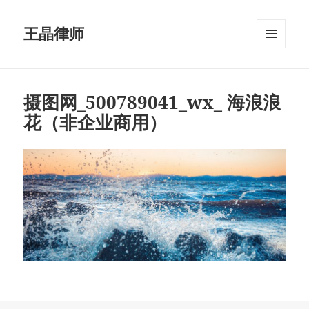
王晶律师
菜单和
挂件
摄图网_500789041_wx_ 海浪浪
花（非企业商用）