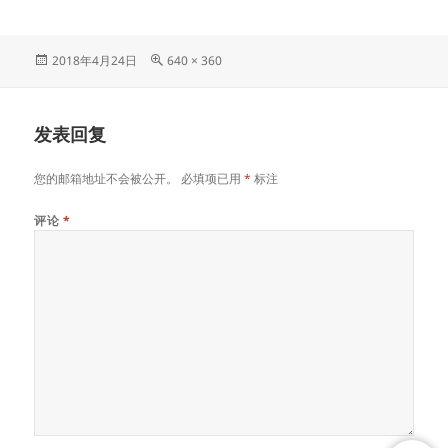
发
原
2018年4月24日
640 × 360
布
始
于
尺
寸
发表回复
您的邮箱地址不会被公开。
必填项已用
*
标注
评论
*