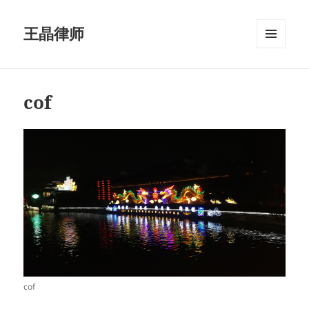
王晶律师
菜单和
挂件
cof
cof