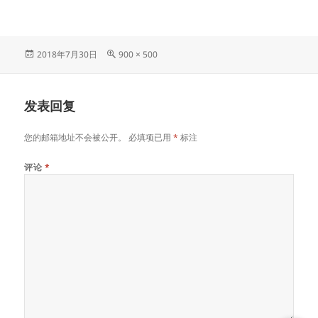
发
原
2018年7月30日
900 × 500
布
始
于
尺
寸
发表回复
您的邮箱地址不会被公开。
必填项已用
*
标注
评论
*