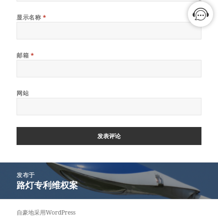
显示名称
*
邮箱
*
网站
文
发布于
章
路灯专利维权案
导
航
自豪地采用WordPress