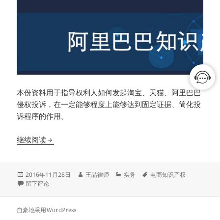
本份资料用于指导权利人如何发起淘宝、天猫、阿里巴巴
侵权投诉，在一定能够程度上能够达到固定证据、简化投
诉程序的作用。
[资料分享]阿里巴巴集团知识产权保护平台操作指南
继续阅读
发
作
分
标
2016年11月28日
王晶律师
实务
电商知识产权
布
于[资料分享]阿里巴巴集团知识产权保护平台操作指南
者
类
签
留下评论
于
自豪地采用WordPress