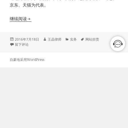
京东、天猫为代表。
购物网站是否需要承担知识产权侵权责任
继续阅读
发
作
分
标
2016年7月18日
王晶律师
实务
网站担责
布
于购物网站是否需要承担知识产权侵权责任
者
类
签
留下评论
于
自豪地采用WordPress