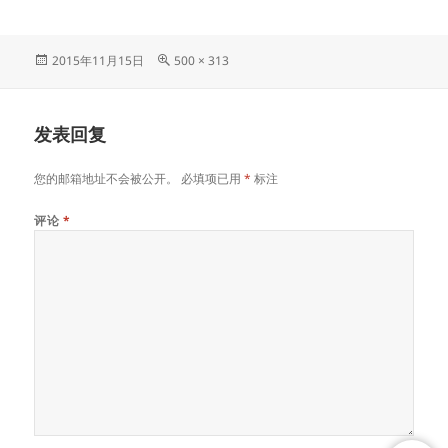
发
原
2015年11月15日
500 × 313
布
始
于
尺
寸
发表回复
您的邮箱地址不会被公开。
必填项已用
*
标注
评论
*