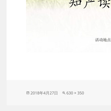
发
原
2018年4月27日
630 × 350
布
始
于
尺
寸