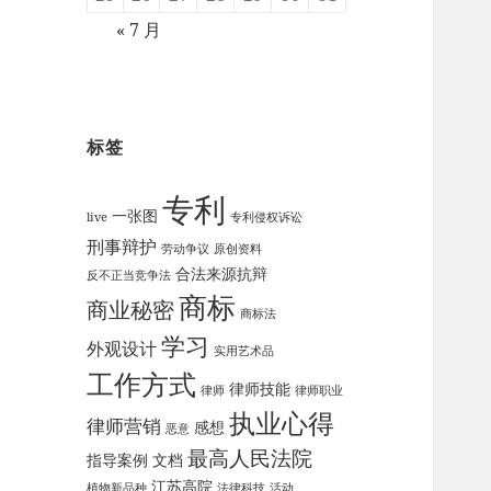
« 7 月
标签
专利
一张图
live
专利侵权诉讼
刑事辩护
劳动争议
原创资料
合法来源抗辩
反不正当竞争法
商标
商业秘密
商标法
学习
外观设计
实用艺术品
工作方式
律师技能
律师
律师职业
执业心得
律师营销
感想
恶意
最高人民法院
指导案例
文档
江苏高院
植物新品种
法律科技
活动