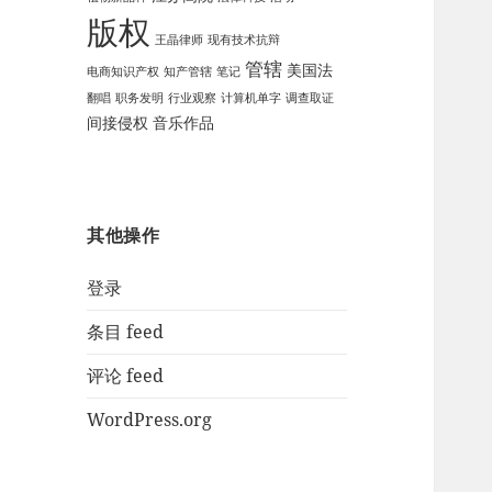
版权
王晶律师
现有技术抗辩
管辖
美国法
电商知识产权
知产管辖
笔记
翻唱
职务发明
行业观察
计算机单字
调查取证
间接侵权
音乐作品
其他操作
登录
条目 feed
评论 feed
WordPress.org