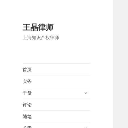
王晶律师
上海知识产权律师
首页
实务
展
干货
开
子
评论
菜
随笔
单
展