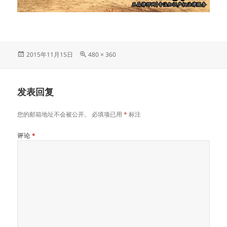
发
原
2015年11月15日
480 × 360
布
始
于
尺
寸
发表回复
您的邮箱地址不会被公开。
必填项已用
*
标注
评论
*