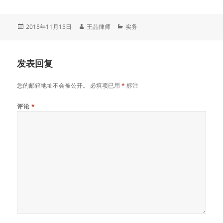
发
作
分
2015年11月15日
王晶律师
实务
布
者
类
于
发表回复
您的邮箱地址不会被公开。
必填项已用
*
标注
评论
*