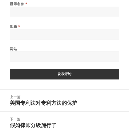
显示名称
*
邮箱
*
网站
文
上一篇
章
美国专利法对专利方法的保护
上
导
篇
航
文
下一篇
章：
假如律师分级施行了
下