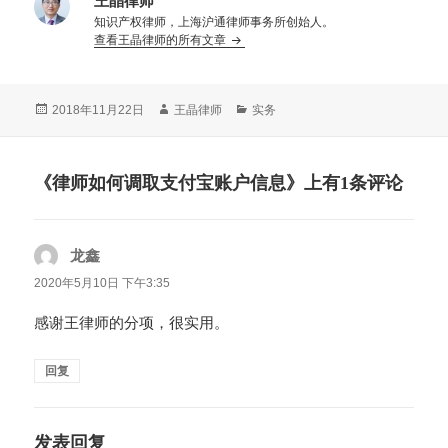
王晶律师
知识产权律师，上海沪通律师事务所创始人。
查看王晶律师的所有文章
发
作
分
2018年11月22日
王晶律师
实务
布
者
类
于
《律师如何调取支付宝账户信息》上有1条评论
龙鑫
说
道：
2020年5月10日 下午3:35
感谢王律师的分项，很实用。
回复
发表回复