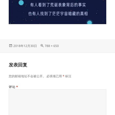
发
原
2018年12月30日
788 × 650
布
始
于
尺
寸
发表回复
您的邮箱地址不会被公开。
必填项已用
*
标注
评论
*