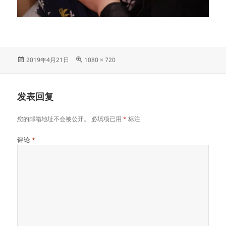
发
原
2019年4月21日
1080 × 720
布
始
于
尺
寸
发表回复
您的邮箱地址不会被公开。
必填项已用
*
标注
评论
*