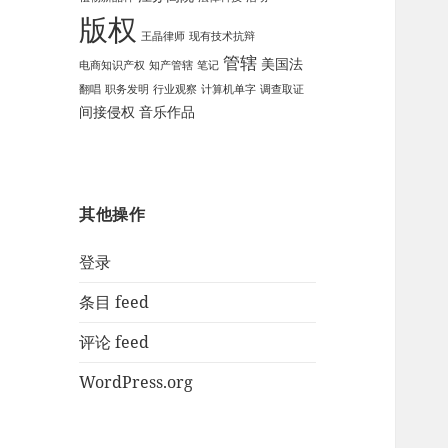
版权
王晶律师
现有技术抗辩
管辖
美国法
电商知识产权
知产管辖
笔记
翻唱
职务发明
行业观察
计算机单字
调查取证
间接侵权
音乐作品
其他操作
登录
条目 feed
评论 feed
WordPress.org