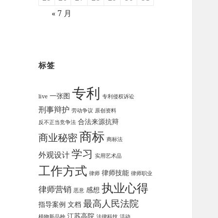
« 7 月
标签
专利
一张图
live
专利侵权诉讼
刑事辩护
劳动争议
原创资料
合法来源抗辩
反不正当竞争法
商标
商业秘密
商标法
学习
外观设计
实用艺术品
工作方式
律师技能
律师
律师职业
执业心得
律师营销
感想
恶意
最高人民法院
指导案例
文档
江苏高院
植物新品种
法律科技
活动