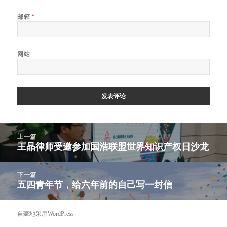
邮箱
*
网站
文
上一篇
章
王晶律师受邀参加国浩联盟世界知识产权日沙龙
上
导
篇
航
文
下一篇
章：
五四青年节，给六年前的自己写一封信
下
篇
文
自豪地采用WordPress
章：