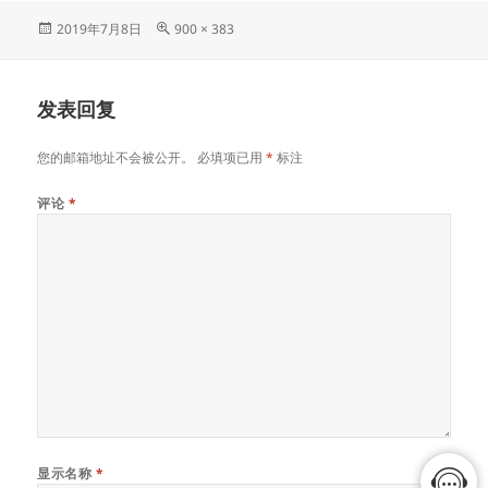
发
原
2019年7月8日
900 × 383
布
始
于
尺
寸
发表回复
您的邮箱地址不会被公开。
必填项已用
*
标注
评论
*
显示名称
*