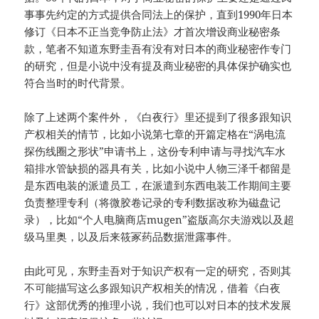
事事先约定的方式提供合同法上的保护，直到1990年日本
修订《日本不正当竞争防止法》才首次增设商业秘密条
款，笔者不知道东野圭吾有没有对日本的商业秘密作专门
的研究，但是小说中没有提及商业秘密的具体保护确实也
符合当时的时代背景。
除了上述两个案件外，《白夜行》里还提到了很多跟知识
产权相关的情节，比如小说第七章的开篇定格在“涡电流
探伤线圈之形状”申请书上，这份专利申请与寻找汽车水
箱排水管缺损的器具有关，比如小说中人物三泽千都留是
是东西电装的派遣员工，在派遣到东西电装工作期间主要
负责整理专利（将微胶卷记录的专利数据改称为磁盘记
录），比如“个人电脑商店mugen”盗版高尔夫游戏以及超
级马里奥，以及后来筱冢药品数据泄露事件。
由此可见，东野圭吾对于知识产权有一定的研究，否则其
不可能描写这么多跟知识产权相关的情况，借着《白夜
行》这部优秀的推理小说，我们也可以对日本的技术发展