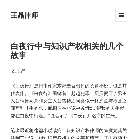
王晶律师
菜单和
挂件
白夜行中与知识产权相关的几个
故事
文/王晶
《白夜行》是日本作家东野圭吾创作的长篇小说，也是其
代表作。《白夜行》围绕着一起起犯罪，层层揭开了男主
人公桐原司亮和女主人公雪穗之间类似于虾虎鱼与枪虾之
间互利共生的恶，而桐原在小说中说“我觉得我的人生就
像在白夜中行走。”也暗示了《白夜行》名字的由来。
笔者最近将这篇小说读完，从知识产权律师的角度尤其关
注到了小说中跟知识产权相关的故事和情节，其中有两个