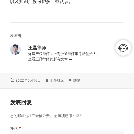
以及知识产权保护多一些认识。
发布者
王晶律师
知识产权律师，上海沪通律师事务所创始人。
查看王晶律师的所有文章
发
作
分
2022年6月16日
王晶律师
随笔
布
者
类
于
发表回复
您的邮箱地址不会被公开。
必填项已用
*
标注
评论
*