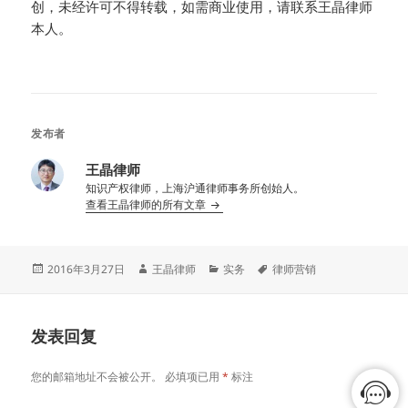
创，未经许可不得转载，如需商业使用，请联系王晶律师
本人。
发布者
王晶律师
知识产权律师，上海沪通律师事务所创始人。
查看王晶律师的所有文章
发
作
分
标
2016年3月27日
王晶律师
实务
律师营销
布
者
类
签
于
发表回复
您的邮箱地址不会被公开。
必填项已用
*
标注