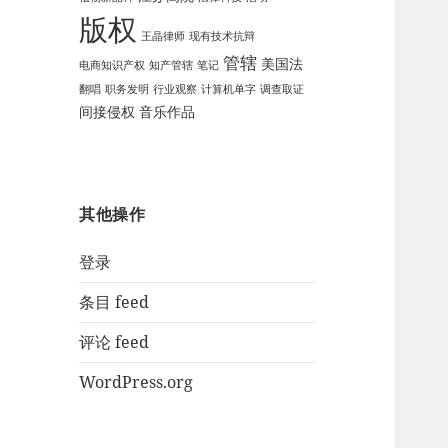
版权
王晶律师
现有技术抗辩
管辖
美国法
电商知识产权
知产管辖
笔记
翻唱
职务发明
行业观察
计算机单字
调查取证
间接侵权
音乐作品
其他操作
登录
条目 feed
评论 feed
WordPress.org