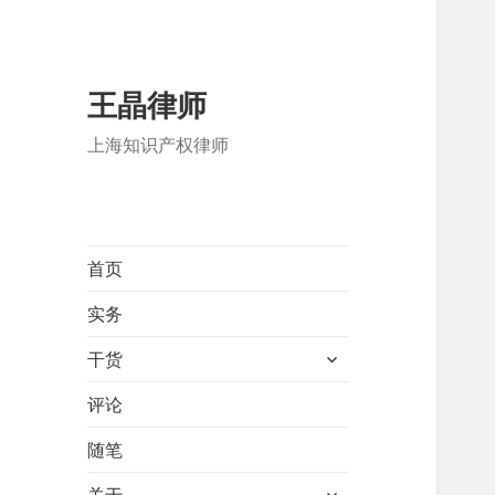
王晶律师
上海知识产权律师
首页
实务
展
干货
开
子
评论
菜
随笔
单
展