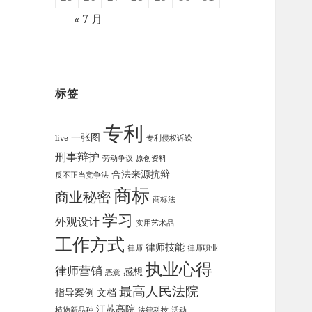
« 7 月
标签
专利
一张图
live
专利侵权诉讼
刑事辩护
劳动争议
原创资料
合法来源抗辩
反不正当竞争法
商标
商业秘密
商标法
学习
外观设计
实用艺术品
工作方式
律师技能
律师
律师职业
执业心得
律师营销
感想
恶意
最高人民法院
指导案例
文档
江苏高院
植物新品种
法律科技
活动