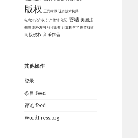
版权
王晶律师
现有技术抗辩
管辖
美国法
电商知识产权
知产管辖
笔记
翻唱
职务发明
行业观察
计算机单字
调查取证
间接侵权
音乐作品
其他操作
登录
条目 feed
评论 feed
WordPress.org