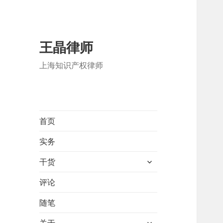
王晶律师
上海知识产权律师
首页
实务
展
干货
开
子
评论
菜
随笔
单
展