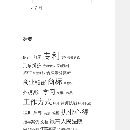
« 7 月
标签
专利
一张图
live
专利侵权诉讼
刑事辩护
劳动争议
原创资料
合法来源抗辩
反不正当竞争法
商标
商业秘密
商标法
学习
外观设计
实用艺术品
工作方式
律师技能
律师
律师职业
执业心得
律师营销
感想
恶意
最高人民法院
指导案例
文档
江苏高院
植物新品种
法律科技
活动