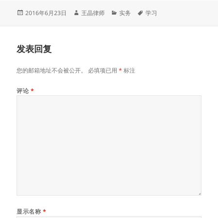
发
作
分
标
2016年6月23日
王晶律师
实务
学习
布
者
类
签
于
发表回复
您的邮箱地址不会被公开。
必填项已用
*
标注
评论
*
显示名称
*