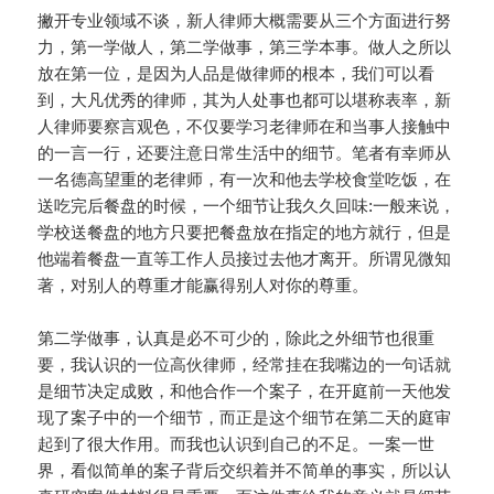
撇开专业领域不谈，新人律师大概需要从三个方面进行努
力，第一学做人，第二学做事，第三学本事。做人之所以
放在第一位，是因为人品是做律师的根本，我们可以看
到，大凡优秀的律师，其为人处事也都可以堪称表率，新
人律师要察言观色，不仅要学习老律师在和当事人接触中
的一言一行，还要注意日常生活中的细节。笔者有幸师从
一名德高望重的老律师，有一次和他去学校食堂吃饭，在
送吃完后餐盘的时候，一个细节让我久久回味:一般来说，
学校送餐盘的地方只要把餐盘放在指定的地方就行，但是
他端着餐盘一直等工作人员接过去他才离开。所谓见微知
著，对别人的尊重才能赢得别人对你的尊重。
第二学做事，认真是必不可少的，除此之外细节也很重
要，我认识的一位高伙律师，经常挂在我嘴边的一句话就
是细节决定成败，和他合作一个案子，在开庭前一天他发
现了案子中的一个细节，而正是这个细节在第二天的庭审
起到了很大作用。而我也认识到自己的不足。一案一世
界，看似简单的案子背后交织着并不简单的事实，所以认