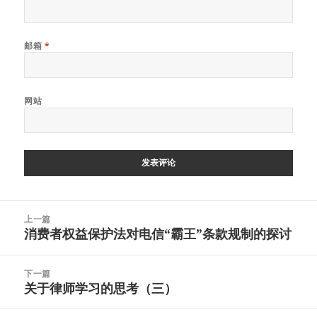
邮箱
*
网站
文
上一篇
章
消费者权益保护法对电信“霸王”条款规制的探讨
上
导
篇
航
文
下一篇
章：
关于律师学习的思考（三）
下
篇