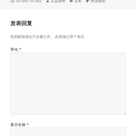
发
作
分
标
2016年7月18日
王晶律师
实务
商业秘密
布
者
类
签
于
发表回复
您的邮箱地址不会被公开。
必填项已用
*
标注
评论
*
显示名称
*