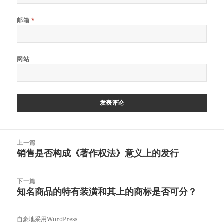
邮箱
*
网站
文
上一篇
章
销售是否构成《著作权法》意义上的发行
上
导
篇
航
文
下一篇
章：
知名商品的特有装潢和其上的商标是否可分？
下
篇
文
自豪地采用WordPress