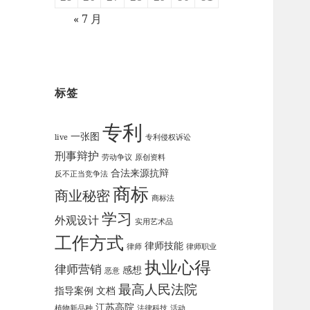
« 7 月
标签
专利
一张图
live
专利侵权诉讼
刑事辩护
劳动争议
原创资料
合法来源抗辩
反不正当竞争法
商标
商业秘密
商标法
学习
外观设计
实用艺术品
工作方式
律师技能
律师
律师职业
执业心得
律师营销
感想
恶意
最高人民法院
指导案例
文档
江苏高院
植物新品种
法律科技
活动