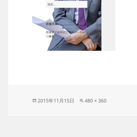
发
原
2015年11月15日
480 × 360
布
始
于
尺
寸