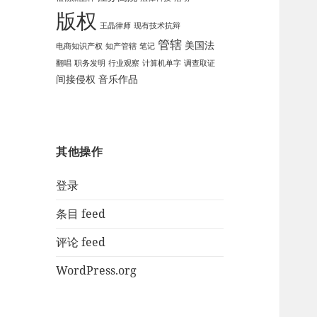
版权
王晶律师
现有技术抗辩
管辖
美国法
电商知识产权
知产管辖
笔记
翻唱
职务发明
行业观察
计算机单字
调查取证
间接侵权
音乐作品
其他操作
登录
条目 feed
评论 feed
WordPress.org