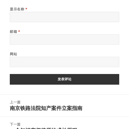
显示名称
*
邮箱
*
网站
文
上一篇
章
南京铁路法院知产案件立案指南
上
导
篇
航
文
下一篇
章：