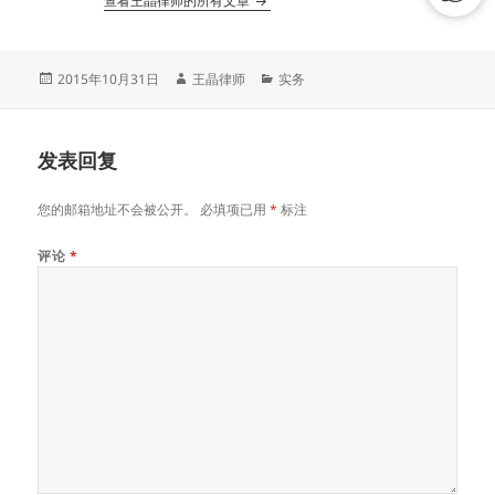
查看王晶律师的所有文章
发
作
分
2015年10月31日
王晶律师
实务
布
者
类
于
发表回复
您的邮箱地址不会被公开。
必填项已用
*
标注
评论
*