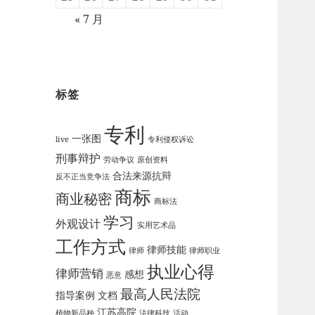
« 7 月
标签
专利
一张图
live
专利侵权诉讼
刑事辩护
劳动争议
原创资料
合法来源抗辩
反不正当竞争法
商标
商业秘密
商标法
学习
外观设计
实用艺术品
工作方式
律师技能
律师
律师职业
执业心得
律师营销
感想
恶意
最高人民法院
指导案例
文档
江苏高院
植物新品种
法律科技
活动