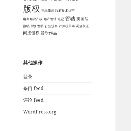
版权
王晶律师
现有技术抗辩
管辖
美国法
电商知识产权
知产管辖
笔记
翻唱
职务发明
行业观察
计算机单字
调查取证
间接侵权
音乐作品
其他操作
登录
条目 feed
评论 feed
WordPress.org