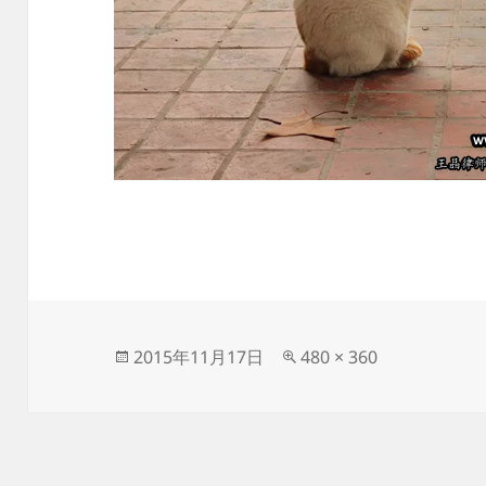
发
原
2015年11月17日
480 × 360
布
始
于
尺
寸