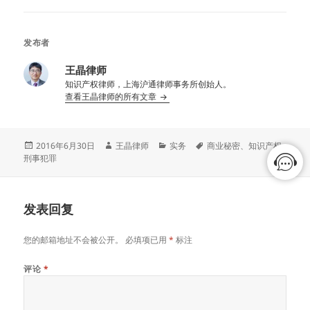
发布者
王晶律师
知识产权律师，上海沪通律师事务所创始人。
查看王晶律师的所有文章
发
作
分
标
2016年6月30日
王晶律师
实务
商业秘密
、
知识产权
布
者
类
签
刑事犯罪
于
发表回复
您的邮箱地址不会被公开。
必填项已用
*
标注
评论
*