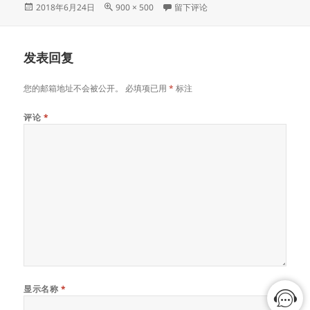
发
原
于500534517_wx
2018年6月24日
900 × 500
留下评论
布
始
于
尺
寸
发表回复
您的邮箱地址不会被公开。
必填项已用
*
标注
评论
*
显示名称
*