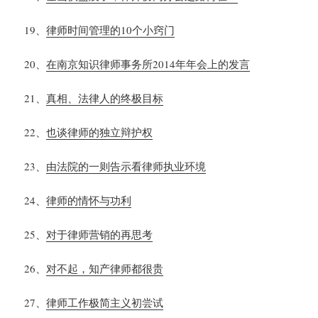
19
、
律师时间管理的
10
个小窍门
20
、
在南京知识律师事务所
2014
年年会上的发言
21
、
真相、法律人的终极目标
22
、
也谈律师的独立辩护权
23
、
由法院的一则告示看律师执业环境
24
、
律师的情怀与功利
25
、
对于律师营销的再思考
26
、
对不起，知产律师都很贵
27
、
律师工作极简主义初尝试