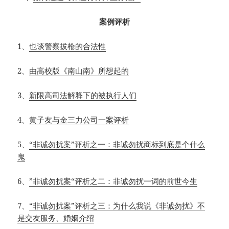
案例评析
1、
也谈警察拔枪的合法性
2、
由高校版《南山南》所想起的
3、
新限高司法解释下的被执行人们
4、
黄子友与金三力公司一案评析
5、
“非诚勿扰案”评析之一：非诚勿扰商标到底是个什么
鬼
6、
”非诚勿扰案“评析之二：非诚勿扰一词的前世今生
7、
“非诚勿扰案”评析之三：为什么我说《非诚勿扰》不
是交友服务、婚姻介绍