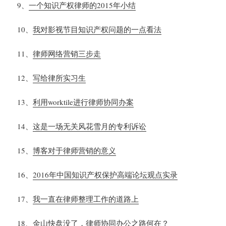
9
、
一个知识产权律师的
2015
年小结
10
、
我对影视节目知识产权问题的一点看法
11
、
律师网络营销三步走
12
、
写给律所实习生
13
、
利用
worktile
进行律师协同办案
14
、
这是一场无关风花雪月的专利诉讼
15
、
博客对于律师营销的意义
16
、
2016
年中国知识产权保护高端论坛观点实录
17
、
我一直在律师整理工作的道路上
18
、
金山快盘没了，律师协同办公之路何在？