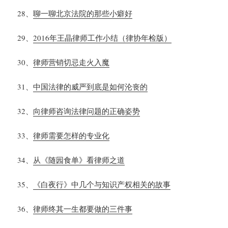
28
、
聊一聊北京法院的那些小癖好
29
、
2016
年王晶律师工作小结（律协年检版）
30
、
律师营销切忌走火入魔
31
、
中国法律的威严到底是如何沦丧的
32
、
向律师咨询法律问题的正确姿势
33
、
律师需要怎样的专业化
34
、
从《随园食单》看律师之道
35
、
《白夜行》中几个与知识产权相关的故事
36
、
律师终其一生都要做的三件事