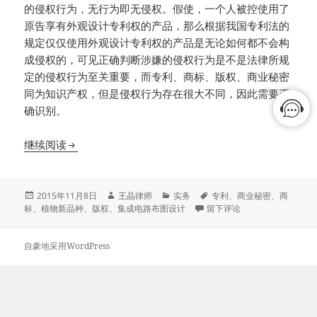
的侵权行为，无行为即无侵权。假使，一个人被控使用了
原告享有外观设计专利权的产品，那么根据我国专利法的
规定仅仅使用外观设计专利权的产品是无论如何都不会构
成侵权的，可见正确判断涉嫌的侵权行为是不是法律所规
定的侵权行为至关重要，而专利、商标、版权、商业秘密
同为知识产权，但是侵权行为存在很大不同，因此需要正
确识别。
涉嫌侵犯知识产权行为总结
继续阅读
发
作
分
标
2015年11月8日
王晶律师
实务
专利
、
商业秘密
、
商
布
者
类
于涉嫌侵犯知识产权行为总结
签
标
、
植物新品种
、
版权
、
集成电路布图设计
留下评论
于
自豪地采用WordPress